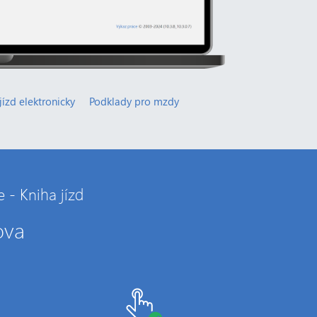
jízd elektronicky
Podklady pro mzdy
 - Kniha jízd
ova