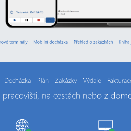
ové terminály
Mobilní docházka
Přehled o zakázkách
Kniha 
- Docházka - Plán - Zakázky - Výdaje - Fakturace
 pracovišti, na cestách nebo z dom