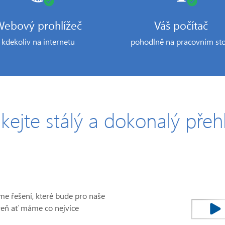
ebový prohlížeč
Váš počítač
kdekoliv na internetu
pohodlně na pracovním sto
skejte stálý a dokonalý přeh
me řešení, které bude pro naše
roveň ať máme co nejvíce