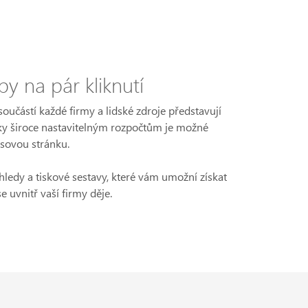
y na pár kliknutí
součástí každé firmy a lidské zdroje představují
íky široce nastavitelným rozpočtům je možné
časovou stránku.
ledy a tiskové sestavy, které vám umožní získat
e uvnitř vaší firmy děje.