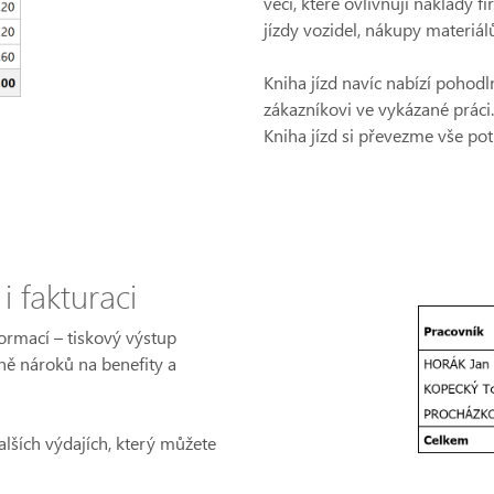
věcí, které ovlivňují náklady 
jízdy vozidel, nákupy materiálů
Kniha jízd navíc nabízí pohod
zákazníkovi ve vykázané práci. 
Kniha jízd si převezme vše potř
 fakturaci
formací – tiskový výstup
ě nároků na benefity a
dalších výdajích, který můžete