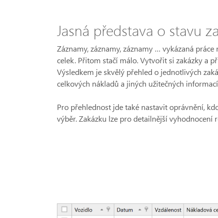
Jasná představa o stavu z
Záznamy, záznamy, záznamy … vykázaná práce 
celek. Přitom stačí málo. Vytvořit si zakázky a př
Výsledkem je skvělý přehled o jednotlivých zaká
celkových nákladů a jiných užitečných informací
Pro přehlednost jde také nastavit oprávnění, k
výběr. Zakázku lze pro detailnější vyhodnocení r