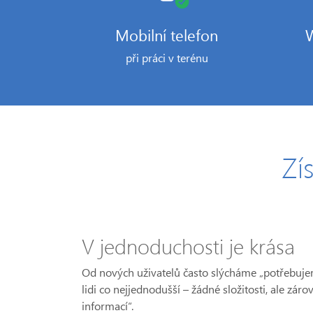
Mobilní telefon
W
při práci v terénu
Zí
V jednoduchosti je krása
Od nových uživatelů často slýcháme „potřebuje
lidi co nejjednodušší – žádné složitosti, ale zá
informací“.