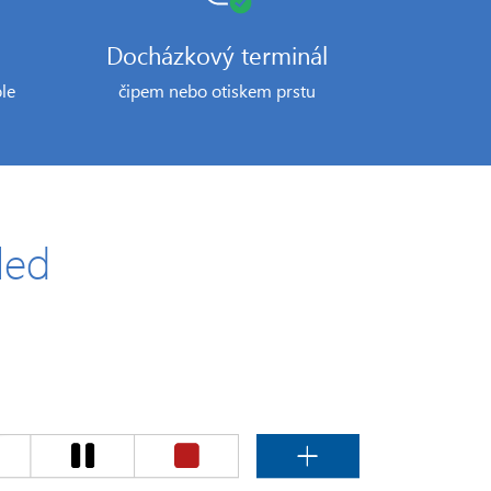
Docházkový terminál
le
čipem nebo otiskem prstu
led