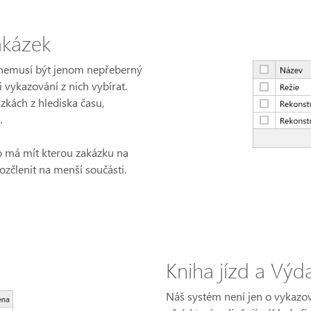
akázek
nemusí být jenom nepřeberný
i vykazování z nich vybírat.
zkách z hlediska času,
.
do má mít kterou zakázku na
ozčlenit na menší součásti.
Kniha jízd a Výd
Náš systém není jen o vykazová