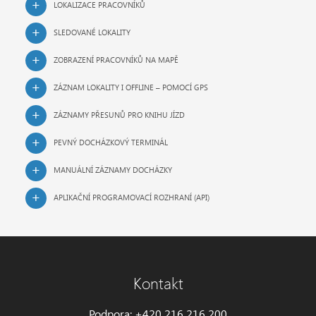
LOKALIZACE PRACOVNÍKŮ
SLEDOVANÉ LOKALITY
ZOBRAZENÍ PRACOVNÍKŮ NA MAPĚ
ZÁZNAM LOKALITY I OFFLINE – POMOCÍ GPS
ZÁZNAMY PŘESUNŮ PRO KNIHU JÍZD
PEVNÝ DOCHÁZKOVÝ TERMINÁL
MANUÁLNÍ ZÁZNAMY DOCHÁZKY
APLIKAČNÍ PROGRAMOVACÍ ROZHRANÍ (API)
Kontakt
Podpora: +420 216 216 200